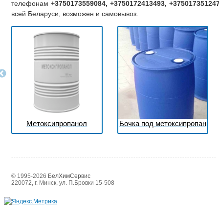
телефонам
+3750173559084, +3750172413493, +37501735124
всей Беларуси, возможен и самовывоз.
Метоксипропанол
Бочка под метоксипропан
© 1995-2026
БелХимСервис
220072, г. Минск, ул. П.Бровки 15-508